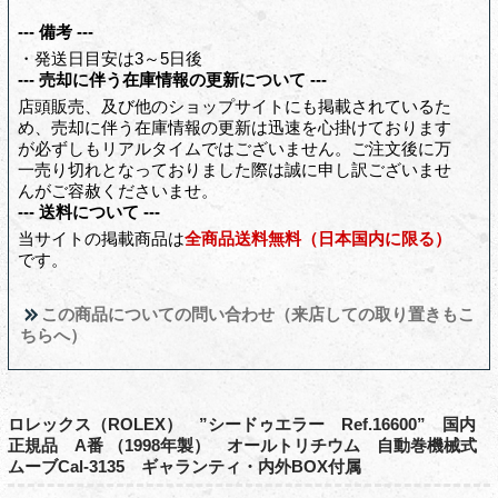
--- 備考 ---
・発送日目安は3～5日後
--- 売却に伴う在庫情報の更新について ---
店頭販売、及び他のショップサイトにも掲載されているた
め、売却に伴う在庫情報の更新は迅速を心掛けております
が必ずしもリアルタイムではございません。ご注文後に万
一売り切れとなっておりました際は誠に申し訳ございませ
んがご容赦くださいませ。
--- 送料について ---
当サイトの掲載商品は
全商品送料無料（日本国内に限る）
です。
この商品についての問い合わせ（来店しての取り置きもこ
ちらへ）
ロレックス（ROLEX） ”シードゥエラー Ref.16600” 国内
正規品 A番 （1998年製） オールトリチウム 自動巻機械式
ムーブCal-3135 ギャランティ・内外BOX付属