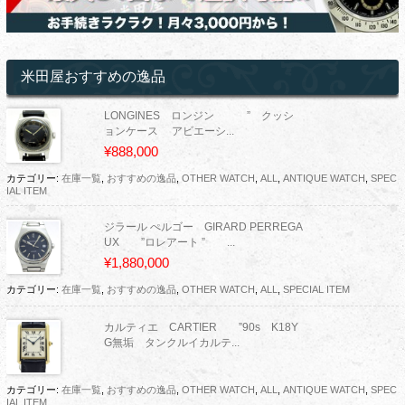
米田屋おすすめの逸品
LONGINES ロンジン ” クッシ
ョンケース アビエーシ...
¥888,000
カテゴリー:
在庫一覧
,
おすすめの逸品
,
OTHER WATCH
,
ALL
,
ANTIQUE WATCH
,
SPEC
IAL ITEM
ジラール ぺルゴー GIRARD PERREGA
UX ”ロレアート ” ...
¥1,880,000
カテゴリー:
在庫一覧
,
おすすめの逸品
,
OTHER WATCH
,
ALL
,
SPECIAL ITEM
カルティエ CARTIER ”90s K18Y
G無垢 タンクルイカルテ...
カテゴリー:
在庫一覧
,
おすすめの逸品
,
OTHER WATCH
,
ALL
,
ANTIQUE WATCH
,
SPEC
IAL ITEM