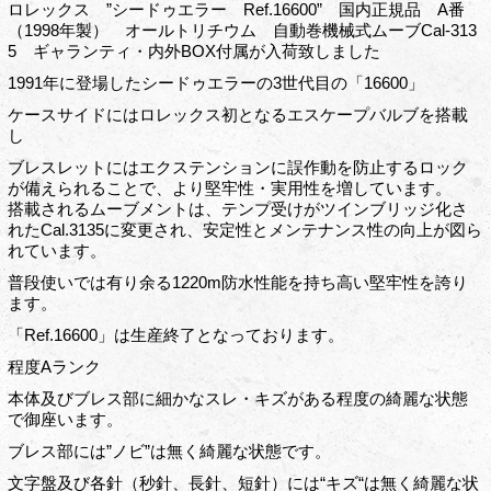
ロレックス ”シードゥエラー Ref.16600” 国内正規品 A番
（1998年製） オールトリチウム 自動巻機械式ムーブCal-313
5 ギャランティ・内外BOX付属が入荷致しました
1991年に登場したシードゥエラーの3世代目の「16600」
ケースサイドにはロレックス初となるエスケープバルブを搭載
し
ブレスレットにはエクステンションに誤作動を防止するロック
が備えられることで、より堅牢性・実用性を増しています。
搭載されるムーブメントは、テンプ受けがツインブリッジ化さ
れたCal.3135に変更され、安定性とメンテナンス性の向上が図ら
れています。
普段使いでは有り余る1220m防水性能を持ち高い堅牢性を誇り
ます。
「Ref.16600」は生産終了となっております。
程度Aランク
本体及びブレス部に細かなスレ・キズがある程度の綺麗な状態
で御座います。
ブレス部には”ノビ”は無く綺麗な状態です。
文字盤及び各針（秒針、長針、短針）には“キズ“は無く綺麗な状