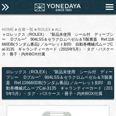
HOME
»
在庫一覧
»
ROLEX
»
ALL
» ロレックス（ROLEX） ”新品未使用 シール付 ディープシ
ー Dブルー” 904LSS＆セラクロムベゼル＆Ti製裏蓋 Ref.116
660DB(ランダム番品) ／ルーレット刻印 自動巻機械式ムーブC
al-3135 ギャランティーカード（2015年5月）・タグ・パスケー
ス・冊子・内外BOX付属
ロレックス（ROLEX） ”新品未使用 シール付 ディー
プシー Dブルー” 904LSS＆セラクロムベゼル＆Ti製裏
蓋 Ref.116660DB(ランダム番品) ／ルーレット刻印 自
動巻機械式ムーブCal-3135 ギャランティーカード（201
5年5月）・タグ・パスケース・冊子・内外BOX付属