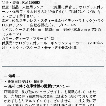
品番・型番 : Ref.116660
程度 : 新品・未使用ランク （厳重に保管し、ホログラム付シ
ール・保護フィルム付きのお品物ですが、在庫時に付く僅かな
スレはご了承下さい。）
素材 : 904Lステンレス・スティール&ハイテクセラミック(セラク
ロム)&チタン 自動巻機械式ムーブCal-3135
サイズ : ケース:約44ｍｍ 幅18ｍｍ 腕回り20.5ｃｍまで対応
（フルコマ）
カラー : ディープ・ブルー文字盤
付属品 : ホログラム付シール ギャランティーカード（2015年5
月）・タグ・パスケース・冊子・内外BOX付属
--- 備考 ---
・発送日目安は3～5日後
--- 売却に伴う在庫情報の更新について ---
店頭販売、及び他のショップサイトにも掲載されているた
め、売却に伴う在庫情報の更新は迅速を心掛けております
が必ずしもリアルタイムではございません。ご注文後に万
一売り切れとなっておりました際は誠に申し訳ございませ