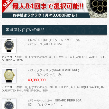
米田屋おすすめの逸品
GRAND SEIKO グランドセイコー ”銀
パラケース(PALLADIUM4...
カテゴリー:
在庫一覧
,
おすすめの逸品
,
OTHER WATCH
,
ALL
,
ANTIQUE WATCH
,
SEIK
O
,
SPECIAL ITEM
パテックフィリップ(PATEK PHILIPPE)
”ビッグケース カ...
¥3,380,000
カテゴリー:
在庫一覧
,
おすすめの逸品
,
PATEK PHILIPPE
,
ALL
,
ANTIQUE WATCH
,
ANTI
QUE PATEK PHILIPPE
,
SPECIAL ITEM
ジラール ぺルゴー GIRARD PERREGA
UX ”ロレアート ” ...