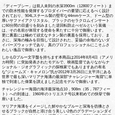
「ディープシー」は前人未到の水深3900m（12800フィート）ま
での防水性能を発揮するプロダイバーの要望に応えるべく設計
されており、904Lスチール製の堅牢な44mmケース、ドーム型の
厚いサファイアクリスタル、ブラックのセラクロムインサート
に60分間の目盛りを刻みました逆回転防止べゼルという装備
は、その名前が体現する使命を果たすに十分で御座います。
更に裏蓋には極めて頑丈なチタン製の裏蓋を採用しており、ま
さに、深海の極みを目指して設計された、妥協の余地のないダ
イバーズウォッチであり、真のプロフェッショナルにこそふさ
わしい逸品で御座います。
しかもDブルー文字盤を持ちます本商品は2014年8月4日（アメリ
カ時間）に突如発表されたモデルで、映画監督でありながらナ
ショナル・ジオグラフィックの探検家でもありますあの有名
な”ジェームズ・キャメロン”氏が2012年3月26日に太平洋にある
世界で最も深いマリアナ海溝の最深部”チャレンジャー海淵”に単
独で到達した偉業を讃えました記念モデルで御座います。
チャレンジャー海淵の海洋最深地点10，908m（35，787フィー
ト）への到達は、1960年のトリエステ号以来初めての快挙で御
座いました。
マリアナ海溝をイメージした鮮やかなブルーと深海を彷彿とさ
せるブラックが自然と溶け合う美しい2色のグラデーションダイ