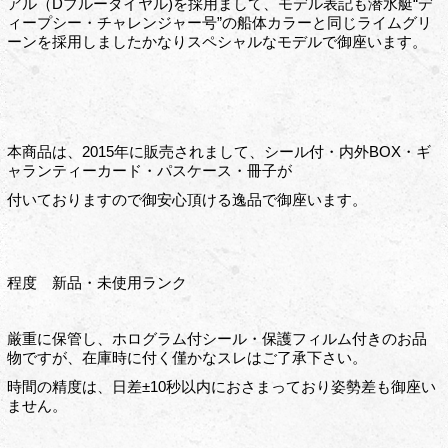
アル（Dブルーダイヤル)を採用まして、モデル表記も潜水艇“デ
ィープシー・チャレンジャー号”の船体カラーと同じライムグリ
ーンを採用しましたかなりスペシャルなモデルで御座います。
本商品は、2015年に販売されまして、シール付・内外BOX・ギ
ャランティーカード・パスケース・冊子が
付いておりますので御安心頂ける逸品で御座います。
程度 新品・未使用ランク
厳重に保管し、ホログラム付シール・保護フィルム付きのお品
物ですが、在庫時に付く僅かなスレはご了承下さい。
時間の精度は、日差±10秒以内におさまっており姿勢差も御座い
ません。