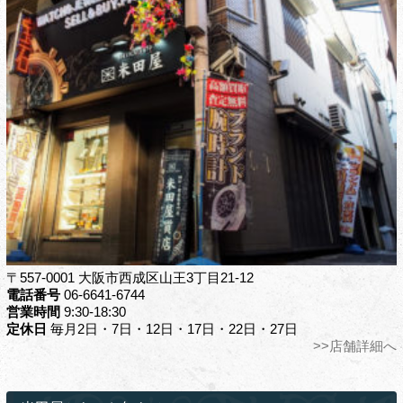
〒557-0001 大阪市西成区山王3丁目21-12
電話番号
06-6641-6744
営業時間
9:30-18:30
定休日
毎月2日・7日・12日・17日・22日・27日
>>店舗詳細へ