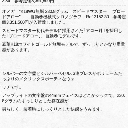
2.30 参考定価3,391,500円
オメガ ”K18WG無垢 230.8グラム スピードマスター ブロー
ドアロー” 自動巻機械式クロノグラフ Ref-3152.30 参考定
価3,391,500円が入荷致しました。
スピードマスター初代モデルに採用された｢アロー針｣を採用し
た｢ブロードアロー｣、自動巻モデルです。
豪華K18ホワイトゴールド無垢モデルで、ずっしりとかなり重量
感があります。
シルバーの文字盤とシルバーベゼル､3連ブレスがボリュームた
っぷりのメタリックスポーティなウォ
ッチです。
アップライトの文字盤の44mmフェイスはどこかシックで、230.
8グラムのずっしりとした存在感が
男らしく、装着時にしっくりとした快感をうみます。