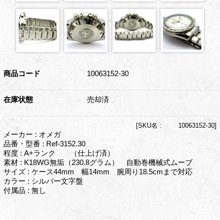
商品コード
10063152-30
在庫状態
売却済
[
SKU名 :
10063152-30]
メーカー : オメガ
品番・型番 : Ref-3152.30
程度 : A+ランク （仕上げ済）
素材 : K18WG無垢（230.8グラム） 自動巻機械式ムーブ
サイズ : ケース44mm 幅14mm 腕周り18.5cmまで対応
カラー : シルバー文字盤
付属品 : 無し