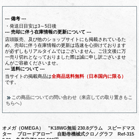
--- 備考 ---
・発送日目安は3～5日後
--- 売却に伴う在庫情報の更新について ---
店頭販売、及び他のショップサイトにも掲載されているた
め、売却に伴う在庫情報の更新は迅速を心掛けております
が必ずしもリアルタイムではございません。ご注文後に万
一売り切れとなっておりました際は誠に申し訳ございませ
んがご容赦くださいませ。
--- 送料について ---
当サイトの掲載商品は
全商品送料無料（日本国内に限る）
です。
この商品についての問い合わせ（来店しての取り置きもこ
ちらへ）
オメガ（OMEGA） ”K18WG無垢 230.8グラム スピードマス
ター ブロードアロー” 自動巻機械式クロノグラフ Ref-315