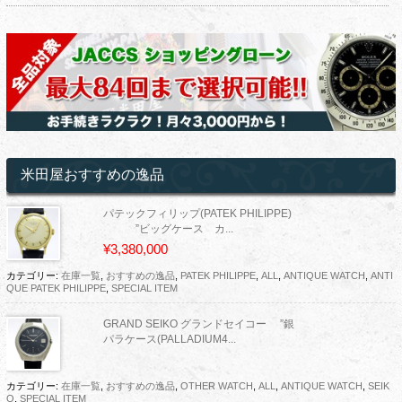
米田屋おすすめの逸品
パテックフィリップ(PATEK PHILIPPE)
”ビッグケース カ...
¥3,380,000
カテゴリー:
在庫一覧
,
おすすめの逸品
,
PATEK PHILIPPE
,
ALL
,
ANTIQUE WATCH
,
ANTI
QUE PATEK PHILIPPE
,
SPECIAL ITEM
GRAND SEIKO グランドセイコー ”銀
パラケース(PALLADIUM4...
カテゴリー:
在庫一覧
,
おすすめの逸品
,
OTHER WATCH
,
ALL
,
ANTIQUE WATCH
,
SEIK
O
,
SPECIAL ITEM