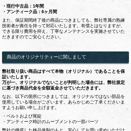
・現行中古品：1年間
・アンティーク品：6ヶ月間
また、保証期間終了後の商品につきましても、弊社専属の熟練
技術者が責任を持って対応いたします。有償とはなりますが、
できる限り費用を抑え、丁寧なメンテナンスを実施させていた
だきますのでご安心ください。
商品のオリジナリティーに関しまして
弊社取り扱い商品はすべて本物（オリジナル）であることを保
証いたします。
万が一、オリジナルでないことが判明した場合には、弊社規定
に基づき商品代金を全額返金させていただきます。
なお、以下の箇所につきましては、オリジナルではない部品を
使用している場合がございます。あらかじめご了承くださいま
すようお願い申し上げます。
・ベルトおよび尾錠
・アンティーク時計のムーブメントの一部パーツ
弊社の徹底した検品体制のもと、安心してお買い求めいただけ