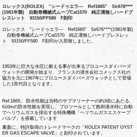
ロレックス(ROLEX) ”シードゥエラ― Ref1665” Sir676****
(1981年製) 自動巻機械式ムーブCal1570 純正溝無しハードブ
レスレット 93150/FF580 F刻印
ロレックス ”シードゥエラ― Ref1665” Sir676****(1981年製)
自動巻機械式ムーブCal1570 純正溝無しハードブレスレッ
ト 93150/FF580 F刻印が入荷致しました。
1953年に巨大な水圧に耐える事が出来るプロユースダイバーズ
ウォッチの開発が始まり、フランスの潜水会社コメックス社の
協力を元に1967年にプロユースダイバーズウォッチとして登場
した1世代目となります。
Ref.1665。 防水性能は当時のサブマリーナーの約3倍にあたる、
610mの防水性能を実現し、プロツールとして飽和潜水時に自動
でヘリウムガスを排出する特殊機構「ヘリウムガスエスケープ
バルブ」を搭載しています
裏蓋に、特許取得のトレードマークの「ROLEX PATENT OYST
ER GAS ESCAPE VALVE」と刻印されています。