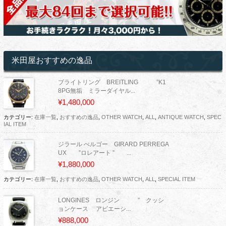
米田屋おすすめの逸品
ブライトリング BREITLING ”K1
8PG無垢 ミラーダイヤル...
¥1,480,000
カテゴリー:
在庫一覧
,
おすすめの逸品
,
OTHER WATCH
,
ALL
,
ANTIQUE WATCH
,
SPEC
IAL ITEM
ジラール ぺルゴー GIRARD PERREGA
UX ”ロレアート ” ...
¥1,880,000
カテゴリー:
在庫一覧
,
おすすめの逸品
,
OTHER WATCH
,
ALL
,
SPECIAL ITEM
LONGINES ロンジン ” クッシ
ョンケース アビエーシ...
¥888,000