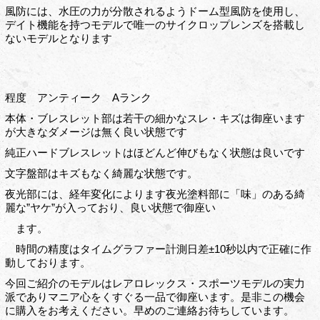
風防には、水圧の力が分散されるようドーム型風防を使用し、
デイト機能を持つモデルで唯一のサイクロップレンズを搭載し
ないモデルとなります
程度 アンティーク Aランク
本体・ブレスレット部は若干の細かなスレ・キズは御座います
が大きなダメージは無く良い状態です
純正ハードブレスレットはほどんど伸びもなく状態は良いです
文字盤部はキズもなく綺麗な状態です。
夜光部には、経年変化によります夜光塗料部に「味」のある綺
麗な”ヤケ”が入っており、良い状態で御座い
ます。
時間の精度はタイムグラファー計測日差±10秒以内で正確に作
動しております。
今回ご紹介のモデルはレアロレックス・スポーツモデルの実力
派でありマニア心をくすぐる一品で御座います。是非この機会
に購入をお考えください。早めのご連絡お待ちしています。