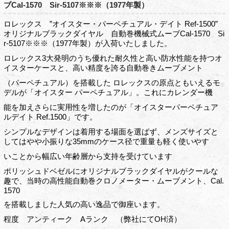
ブCal-1570 Sir-5107※※※（1977年製）
ロレックス ”オイスター・パーペチュアル・デイト Ref-1500”
オリジナルブラックダイヤル 自動巻機械式ムーブCal-1570 Si
r-5107※※※（1977年製）が入荷いたしました。
ロレックス3大発明のうち優れた耐久性と高い防水性能を持つオ
イスターケースと、高い精度を誇る自動巻きムーブメント
（パーペチュアル）を搭載した ロレックスの原点ともいえるモ
デルが「オイスター パーペチュアル」。これにカレンダー機
能を加えさらに実用性を増したのが「オイスターパーペチュア
ルデイト Ref.1500」です。
シンプルなデザインは着用する場面を選ばず、メンズサイズと
してはやや小振りな35mmのケース径で重量も軽く使いやす
いことから幅広い年齢層から支持を受けています
ポリッシュドベゼルにオリジナルブラックダイヤルがクールな
趣で、当時の高性能自動巻クロノメーター・ムーブメント、Cal.
1570
を搭載しました人気の高い逸品で御座います。
程度 アンティーク Aランク （弊社にてOH済）