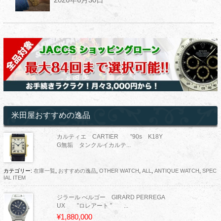
米田屋おすすめの逸品
カルティエ CARTIER ”90s K18Y
G無垢 タンクルイカルテ...
カテゴリー:
在庫一覧
,
おすすめの逸品
,
OTHER WATCH
,
ALL
,
ANTIQUE WATCH
,
SPEC
IAL ITEM
ジラール ぺルゴー GIRARD PERREGA
UX ”ロレアート ” ...
¥1,880,000