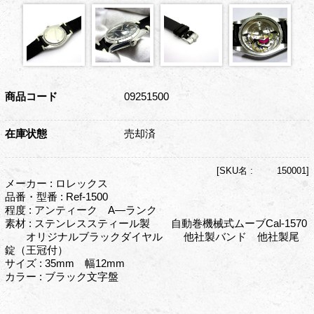
商品コード
09251500
在庫状態
売却済
[
SKU名 :
150001]
メーカー : ロレックス
品番・型番 : Ref-1500
程度 : アンティーク A―ランク
素材 : ステンレススティール製 自動巻機械式ムーブCal-1570
オリジナルブラックダイヤル 他社製バンド 他社製尾
錠（王冠付）
サイズ : 35mm 幅12mm
カラー : ブラック文字盤