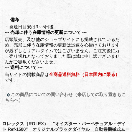
--- 備考 ---
・発送日目安は3～5日後
--- 売却に伴う在庫情報の更新について ---
店頭販売、及び他のショップサイトにも掲載されているた
め、売却に伴う在庫情報の更新は迅速を心掛けております
が必ずしもリアルタイムではございません。ご注文後に万
一売り切れとなっておりました際は誠に申し訳ございませ
んがご容赦くださいませ。
--- 送料について ---
当サイトの掲載商品は
全商品送料無料（日本国内に限る）
です。
この商品についての問い合わせ（来店しての取り置きもこ
ちらへ）
ロレックス（ROLEX） ”オイスター・パーペチュアル・デイ
ト Ref-1500” オリジナルブラックダイヤル 自動巻機械式ムー