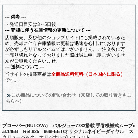
--- 備考 ---
・発送日目安は3～5日後
--- 売却に伴う在庫情報の更新について ---
店頭販売、及び他のショップサイトにも掲載されているた
め、売却に伴う在庫情報の更新は迅速を心掛けております
が必ずしもリアルタイムではございません。ご注文後に万
一売り切れとなっておりました際は誠に申し訳ございませ
んがご容赦くださいませ。
--- 送料について ---
当サイトの掲載商品は
全商品送料無料（日本国内に限る）
です。
この商品についての問い合わせ（来店しての取り置きもこ
ちらへ）
ブローバー(BULOVA) バルジュー7733搭載 手巻機械式ムーブc
al.14EB Ref.825 666FEET/オリジナルネイビーダイヤル ス
クリューバック オリジナルブレスレット