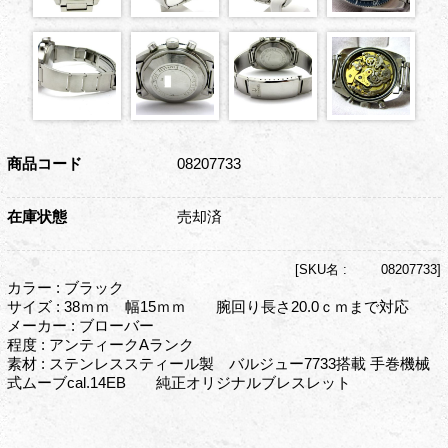
商品コード
08207733
在庫状態
売却済
[
SKU名 :
08207733]
カラー : ブラック
サイズ : 38ｍｍ 幅15ｍｍ 腕回り長さ20.0ｃｍまで対応
メーカー : ブローバー
程度 : アンティークAランク
素材 : ステンレススティール製 バルジュー7733搭載 手巻機械
式ムーブcal.14EB 純正オリジナルブレスレット