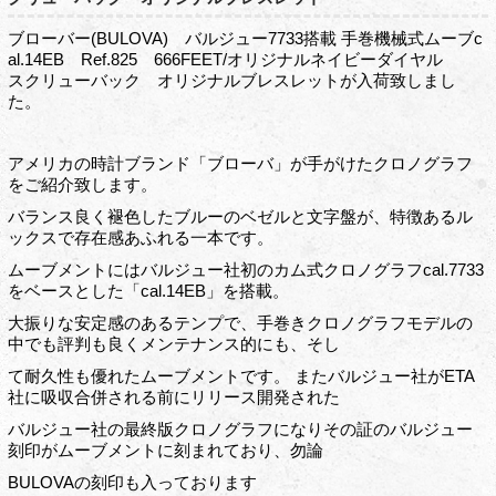
ブローバー(BULOVA) バルジュー7733搭載 手巻機械式ムーブc
al.14EB Ref.825 666FEET/オリジナルネイビーダイヤル
スクリューバック オリジナルブレスレットが入荷致しまし
た。
アメリカの時計ブランド「ブローバ」が手がけたクロノグラフ
をご紹介致します。
バランス良く褪色したブルーのベゼルと文字盤が、特徴あるル
ックスで存在感あふれる一本です。
ムーブメントにはバルジュー社初のカム式クロノグラフcal.7733
をベースとした「cal.14EB」を搭載。
大振りな安定感のあるテンプで、手巻きクロノグラフモデルの
中でも評判も良くメンテナンス的にも、そし
て耐久性も優れたムーブメントです。 またバルジュー社がETA
社に吸収合併される前にリリース開発された
バルジュー社の最終版クロノグラフになりその証のバルジュー
刻印がムーブメントに刻まれており、勿論
BULOVAの刻印も入っております