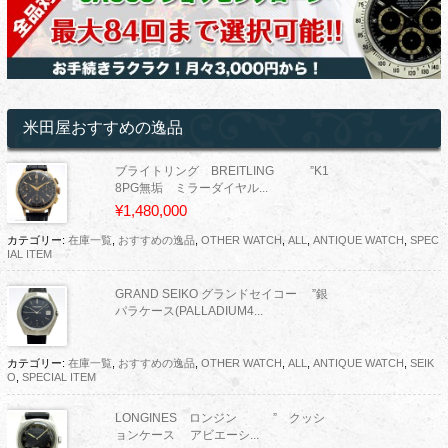
米田屋おすすめの逸品
ブライトリング BREITLING ”K1
8PG無垢 ミラーダイヤル...
¥1,480,000
カテゴリー:
在庫一覧
,
おすすめの逸品
,
OTHER WATCH
,
ALL
,
ANTIQUE WATCH
,
SPEC
IAL ITEM
GRAND SEIKO グランドセイコー ”銀
パラケース(PALLADIUM4...
カテゴリー:
在庫一覧
,
おすすめの逸品
,
OTHER WATCH
,
ALL
,
ANTIQUE WATCH
,
SEIK
O
,
SPECIAL ITEM
LONGINES ロンジン ” クッシ
ョンケース アビエーシ...