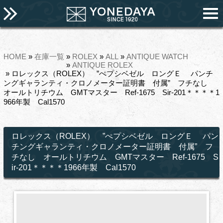
HOME
»
在庫一覧
»
ROLEX
»
ALL
»
ANTIQUE WATCH
»
ANTIQUE ROLEX
» ロレックス（ROLEX） ”ぺプシベゼル ロングＥ パンチ
ングギャランティ・クロノメーター証明書 付属” フチなし
オールトリチウム GMTマスター Ref-1675 Sir-201＊＊＊＊1
966年製 Cal1570
ロレックス（ROLEX） ”ぺプシベゼル ロングＥ パン
チングギャランティ・クロノメーター証明書 付属” フ
チなし オールトリチウム GMTマスター Ref-1675 S
ir-201＊＊＊＊1966年製 Cal1570