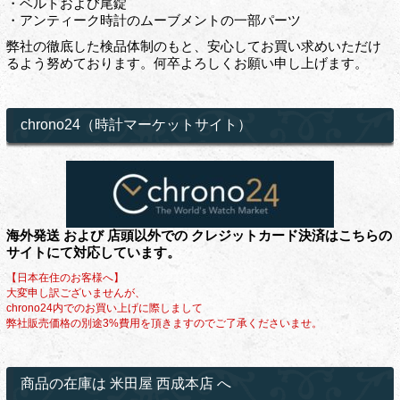
・ベルトおよび尾錠
・アンティーク時計のムーブメントの一部パーツ
弊社の徹底した検品体制のもと、安心してお買い求めいただけ
るよう努めております。何卒よろしくお願い申し上げます。
chrono24（時計マーケットサイト）
海外発送 および 店頭以外での クレジットカード決済はこちらの
サイトにて対応しています。
【日本在住のお客様へ】
大変申し訳ございませんが、
chrono24内でのお買い上げに際しまして
弊社販売価格の別途3%費用を頂きますのでご了承くださいませ。
商品の在庫は 米田屋 西成本店 へ