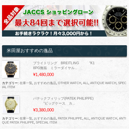
米田屋おすすめの逸品
ブライトリング BREITLING ”K1
8PG無垢 ミラーダイヤル...
¥1,480,000
カテゴリー:
在庫一覧
,
おすすめの逸品
,
OTHER WATCH
,
ALL
,
ANTIQUE WATCH
,
SPEC
IAL ITEM
パテックフィリップ(PATEK PHILIPPE)
”ビッグケース カ...
¥3,380,000
カテゴリー:
在庫一覧
,
おすすめの逸品
,
PATEK PHILIPPE
,
ALL
,
ANTIQUE WATCH
,
ANTI
QUE PATEK PHILIPPE
,
SPECIAL ITEM