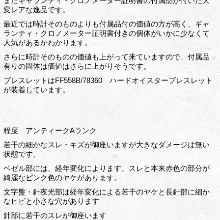
またギャランティ・クロノメーター証明書の付属品が付いた大
変レアな逸品です。
最近では時計そのものよりも付属品付の価値の方が高く、ギャ
ランティ・クロノメーター証明書付きの個体がいかに少なくて
人気があるかわかります。
さらに時計そのものの価値も上がって来ていますので、付属品
有りの固体は価値はさらに上がりそうです。
ブレスレットはFF558B/78360 ハードオイスターブレスレット
が装着しています。
程度 アンティークAランク
若干の細かなスレ・キズが御座いますが大きなダメージは無い
状態です。
ベゼル部には、経年変化によります、スレと本来赤色の部分が
綺麗なピンク色のヤケがあります。
文字盤・針夜光部は経年変化による若干のヤケと長針部に細か
なヒビと小さな穴があります
針部に若干のスレが御座います