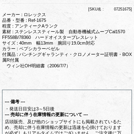
[
SKU名 :
07251675]
メーカー : ロレックス
品番・型番 : Ref-1675
程度 : アンティークAランク
素材 : ステンレススティール製 自動巻機械式ムーブCal1570
FF558B/78360 ハードオイスターブレスレット
サイズ : 40mm 幅13mm 腕回り19.0cm対応
カラー : ペプシカラーベゼル
付属品 : パンチングギャランティ・クロノメーター証明書・BOX
属R付属
ウィン社OH明細書（2006/7/7）
--- 備考 ---
・発送日目安は3～5日後
--- 売却に伴う在庫情報の更新について ---
店頭販売、及び他のショップサイトにも掲載されているた
め、売却に伴う在庫情報の更新は迅速を心掛けております
が必ずしもリアルタイムではございません。ご注文後に万