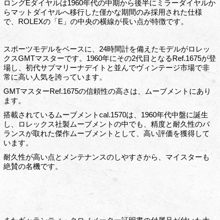
ロングEダイヤルは1960年代の中期から後半にミラーダイヤルか
らマットダイヤルへ移行した僅かな期間のみ採用された仕様
で、ROLEXの「E」の中央の横線が長い点が特徴です。
スポーツモデルをベースに、24時間計を備えたモデルがロレッ
クスGMTマスターです。1960年にその2代目となるRef.1675が登
場し、初代サブマリーナデイトと並んでヴィンテージ市場で非
常に高い人気を誇っています。
GMTマスターRef.1675の信頼性の高さは、ムーブメントにあり
ます。
搭載されているムーブメントcal.1570は、1960年代中盤に誕生
し、ロレックス社製ムーブメントの中でも、精度と耐久性のバ
ランスが取れた傑作ムーブメントとして、高い評価を獲得して
います。
耐久性が高い点とメンテナンスのしやすさから、マイスターも
絶賛の名機です。