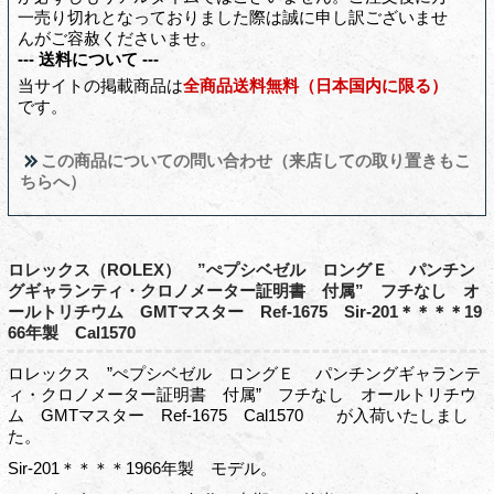
一売り切れとなっておりました際は誠に申し訳ございませ
んがご容赦くださいませ。
--- 送料について ---
当サイトの掲載商品は
全商品送料無料（日本国内に限る）
です。
この商品についての問い合わせ（来店しての取り置きもこ
ちらへ）
ロレックス（ROLEX） ”ぺプシベゼル ロングＥ パンチン
グギャランティ・クロノメーター証明書 付属” フチなし オ
ールトリチウム GMTマスター Ref-1675 Sir-201＊＊＊＊19
66年製 Cal1570
ロレックス ”ぺプシベゼル ロングＥ パンチングギャランテ
ィ・クロノメーター証明書 付属” フチなし オールトリチウ
ム GMTマスター Ref-1675 Cal1570 が入荷いたしまし
た。
Sir-201＊＊＊＊1966年製 モデル。