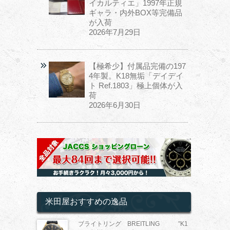
イカルティエ」1997年正規
ギャラ・内外BOX等完備品
が入荷
2026年7月29日
【極希少】付属品完備の197
4年製。K18無垢「デイデイ
ト Ref.1803」極上個体が入
荷
2026年6月30日
米田屋おすすめの逸品
ブライトリング BREITLING ”K1