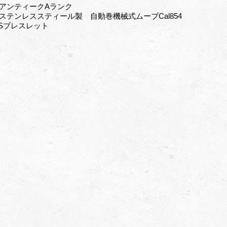
: アンティークAランク
: ステンレススティール製 自動巻機械式ムーブCal854
Sブレスレット