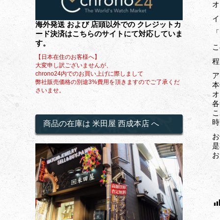
オ
イ
海外発送 および 店頭以外での クレジットカ
「
ード決済はこちらのサイトにて対応していま
す。
こ
【日本在住のお客様へ】
程
大変申し訳ございませんが、
chrono24内でのお買い上げに際しまして
ア
弊社販売価格の別途3%費用を頂きますのでご了承くだ
本
さいませ。
オ
各
こ
時
商品の在庫は 米田屋 西成本店 へ
お
是
お