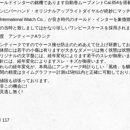
ールドインターの銘機であります自動巻ムーブメントCal.854を
ンにバーハンド・オリジナルアップライトダイヤルが絶妙にマッ
International Watch Co.」が良き時代のオールド・インターを
の当時と致しましてはかなり珍しいワンピースケースを採用され
度 アンティークAランク
ンティークですのでケース痩せ防止のためあえて仕上げ研磨して
体部には若干の小傷は有りますが大きなダメージは無く状態は状
リジナルの文字盤には、経年変化によります若干のスレが御座い
針には、経年変化によりますスレ・キズが御座います。
れらの経年変化が、本商品にアンティーク時計らしい「風格」を
間の精度はタイムグラファー計測±15秒以内と正確に可動しており
値段も頑張っております。
非この機会に!
見逃し無く!
117