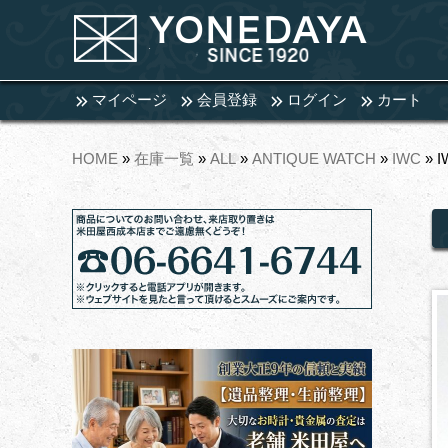
マイページ
会員登録
ログイン
カート
HOME
»
在庫一覧
»
ALL
»
ANTIQUE WATCH
»
IWC
» 