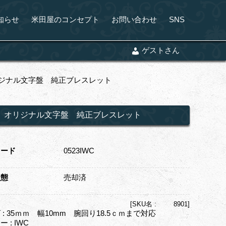
知らせ
米田屋のコンセプト
お問い合わせ
SNS
ゲストさん
 オリジナル文字盤 純正ブレスレット
SS オリジナル文字盤 純正ブレスレット
コード
0523IWC
状態
売却済
[
SKU名 :
8901]
 : 35ｍｍ 幅10mm 腕回り18.5ｃｍまで対応
 : IWC