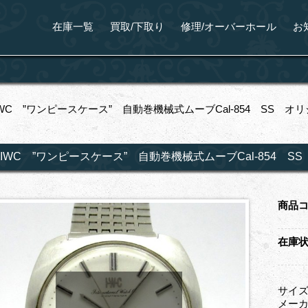
在庫一覧
買取/下取り
修理/オーバーホール
お
IWC ”ワンピースケース” 自動巻機械式ムーブCal-854 SS
IWC ”ワンピースケース” 自動巻機械式ムーブCal-854 
商品
在庫
サイズ
メーカー