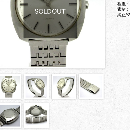
程度 
素材 
純正S