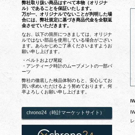
弊社取り扱い商品はすべて本物（オリジナ
ル）であることを保証いたします。
万が一、オリジナルでないことが判明した場
合には、弊社規定に基づき商品代金を全額返
金させていただきます。
なお、以下の箇所につきましては、オリジナ
ルではない部品を使用している場合がござい
ます。あらかじめご了承くださいますようお
願い申し上げます。
・ベルトおよび尾錠
・アンティーク時計のムーブメントの一部パ
ーツ
弊社の徹底した検品体制のもと、安心してお
買い求めいただけるよう努めております。何
卒よろしくお願い申し上げます。
I
I
chrono24（時計マーケットサイト）
レ