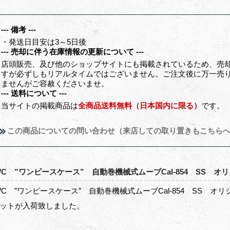
--- 備考 ---
・発送日目安は3～5日後
--- 売却に伴う在庫情報の更新について ---
店頭販売、及び他のショップサイトにも掲載されているため、売
すが必ずしもリアルタイムではございません。ご注文後に万一売
ませんがご容赦くださいませ。
--- 送料について ---
当サイトの掲載商品は
全商品送料無料（日本国内に限る）
です。
この商品についての問い合わせ（来店しての取り置きもこちら
WC ”ワンピースケース” 自動巻機械式ムーブCal-854 SS 
WC ”ワンピースケース” 自動巻機械式ムーブCal-854 SS 
ットが入荷致しました。