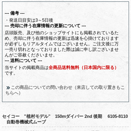
--- 備考 ---
・発送日目安は3～5日後
--- 売却に伴う在庫情報の更新について ---
店頭販売、及び他のショップサイトにも掲載されているた
め、売却に伴う在庫情報の更新は迅速を心掛けております
が必ずしもリアルタイムではございません。ご注文後に万
一売り切れとなっておりました際は誠に申し訳ございませ
んがご容赦くださいませ。
--- 送料について ---
当サイトの掲載商品は
全商品送料無料（日本国内に限る）
です。
この商品についての問い合わせ（来店しての取り置きもこ
ちらへ）
セイコー ”植村モデル” 150mダイバー 2nd 後期 6105-8110
自動巻機械式ムーブ