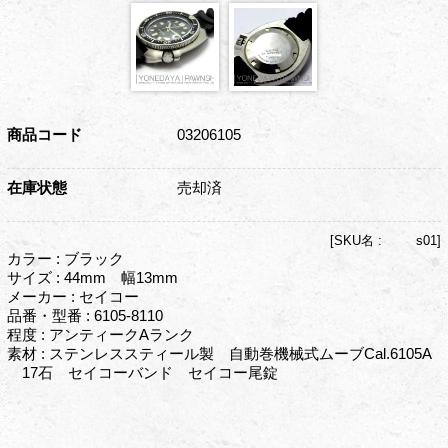
商品コード
03206105
在庫状態
売却済
[
SKU名 :
s01]
カラー : ブラック
サイズ : 44mm 幅13mm
メーカー : セイコー
品番・型番 : 6105-8110
程度 : アンティークAランク
素材 : ステンレススティール製 自動巻機械式ムーブCal.6105A
17石 セイコーバンド セイコー尾錠