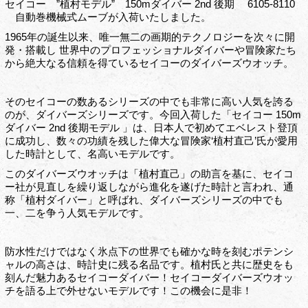
セイコー ”植村モデル” 150mダイバー 2nd 後期 6105-8110
自動巻機械式ムーブが入荷いたしました。
1965年の誕生以来、唯一無二の画期的テクノロジーを次々に開
発・搭載し 世界中のプロフェッショナルダイバーや冒険家たち
から絶大なる信頼を得ているセイコーのダイバーズウオッチ。
そのセイコーの数あるシリーズの中でも非常に高い人気を誇る
のが、ダイバーズシリーズです。今回入荷した「セイコー 150m
ダイバー 2nd 後期モデル 」は、日本人で初めてエベレスト登頂
に成功し、数々の功績を残した偉大な冒険家‘植村直己’氏が愛用
した時計として、名高いモデルです。
このダイバーズウオッチは「植村直己」の助言を基に、セイコ
ー社が見直しを繰り返しながら進化を遂げた時計と言われ、通
称「植村ダイバー」と呼ばれ、ダイバーズシリーズの中でも
一、二を争う人気モデルです。
防水性だけではなく氷点下の世界でも確かな時を刻むポテンシ
ャルの高さは、時計史に残る名品です。植村氏と共に歴史をも
刻んだ魅力あるセイコーダイバー！セイコーダイバーズウオッ
チを語る上で外せないモデルです！この機会に是非！