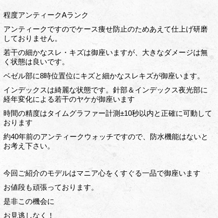
程度アンティークAランク
アンティークですのでケース痩せ防止のためあえて仕上げ研磨
しておりません。
若干の細かなスレ・キズは御座いますが、大きなダメージは無
く状態は良いです。
ベゼル部に8時位置位にキズと細かなスレキズが御座います。
インデックスは綺麗な状態です。針部＆インデックス夜光部に
経年変化による若干のヤケが御座います
時間の精度はタイムグラファー計測±10秒以内と正確に可動して
おります
約40年前のアンティークウォッチですので、防水機能はないと
お考え下さい。
今回ご紹介のモデルはマニア心をくすぐる一品で御座います
お値段も頑張っております。
是非この機会に
お見逃しなく！