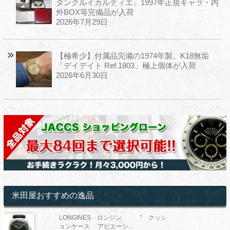
タンクルイカルティエ」1997年正規ギャラ・内
外BOX等完備品が入荷
2026年7月29日
【極希少】付属品完備の1974年製。K18無垢
「デイデイト Ref.1803」極上個体が入荷
2026年6月30日
米田屋おすすめの逸品
LONGINES ロンジン ” クッシ
ョンケース アビエーシ...