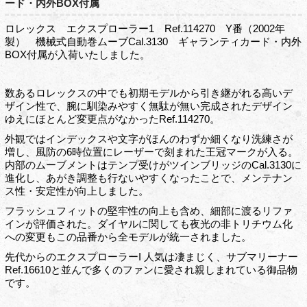
ード・内外BOX付属
ロレックス エクスプローラー1 Ref.114270 Y番（2002年
製） 機械式自動巻ムーブCal.3130 ギャランティカード・内外
BOX付属が入荷いたしました。
数あるロレックスの中でも初期モデルから引き継がれる高いデ
ザイン性で、腕に馴染みやすく無駄が無い完成されたデザイン
ゆえにほとんど変更点がなかったRef.114270。
外観ではインデックスや文字がほんのわずか細くなり洗練さが
増し、風防の6時位置にレーザーで刻まれた王冠マークが入る。
内部のムーブメントはテンプ受けがツインブリッジのCal.3130に
進化し、あがき調整も行ないやすくなったことで、メンテナン
ス性・安定性が向上しました。
フラッシュフィットの堅牢性の向上も含め、細部に渡るリファ
インが評価された。ダイヤルに関しても夜光の非トリチウム化
への変更もこの品番から全モデルが統一されました。
先代からのエクスプローラーI 人気は凄まじく、サブマリーナー
Ref.16610と並んで多くのファンに愛され親しまれている御品物
です。