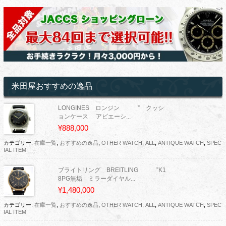
米田屋おすすめの逸品
LONGINES ロンジン ” クッシ
ョンケース アビエーシ...
¥888,000
カテゴリー:
在庫一覧
,
おすすめの逸品
,
OTHER WATCH
,
ALL
,
ANTIQUE WATCH
,
SPEC
IAL ITEM
ブライトリング BREITLING ”K1
8PG無垢 ミラーダイヤル...
¥1,480,000
カテゴリー:
在庫一覧
,
おすすめの逸品
,
OTHER WATCH
,
ALL
,
ANTIQUE WATCH
,
SPEC
IAL ITEM