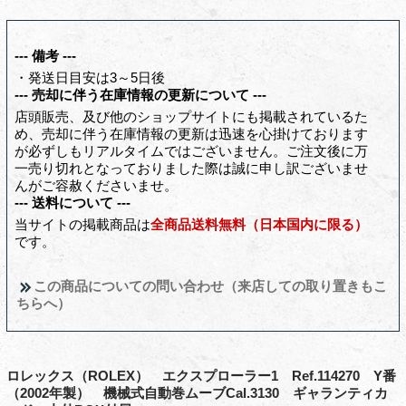
--- 備考 ---
・発送日目安は3～5日後
--- 売却に伴う在庫情報の更新について ---
店頭販売、及び他のショップサイトにも掲載されているた
め、売却に伴う在庫情報の更新は迅速を心掛けております
が必ずしもリアルタイムではございません。ご注文後に万
一売り切れとなっておりました際は誠に申し訳ございませ
んがご容赦くださいませ。
--- 送料について ---
当サイトの掲載商品は
全商品送料無料（日本国内に限る）
です。
この商品についての問い合わせ（来店しての取り置きもこ
ちらへ）
ロレックス（ROLEX） エクスプローラー1 Ref.114270 Y番
（2002年製） 機械式自動巻ムーブCal.3130 ギャランティカ