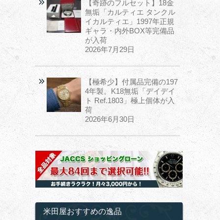
【奇跡のフルセット】18金
無垢「カルティエ タンクル
イカルティエ」1997年正規
ギャラ・内外BOX等完備品
が入荷
2026年7月29日
【極希少】付属品完備の197
4年製。K18無垢「デイデイ
ト Ref.1803」極上個体が入
荷
2026年6月30日
米田屋おすすめの逸品