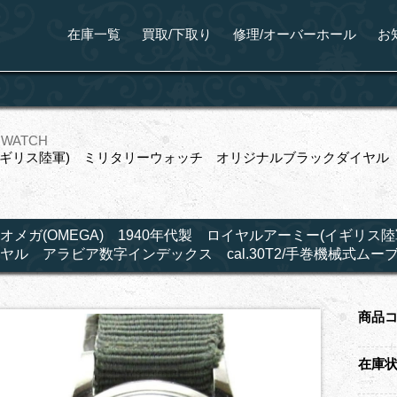
在庫一覧
買取/下取り
修理/オーバーホール
お
 WATCH
ー(イギリス陸軍) ミリタリーウォッチ オリジナルブラックダイヤル ア
オメガ(OMEGA) 1940年代製 ロイヤルアーミー(イギリ
ヤル アラビア数字インデックス cal.30T2/手巻機械式ムー
商品
在庫