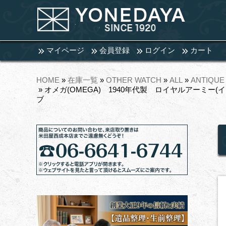
マイページ
会員登録
ログイン
カート
HOME
»
在庫一覧
»
OTHER WATCH
»
ALL
»
ANTIQUE
» オメガ(OMEGA) 1940年代製 ロイヤルアーミ
ブ