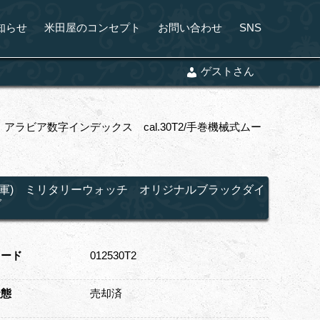
知らせ
米田屋のコンセプト
お問い合わせ
SNS
ゲストさん
ラビア数字インデックス cal.30T2/手巻機械式ムー
ス陸軍) ミリタリーウォッチ オリジナルブラックダイ
ブ
コード
012530T2
状態
売却済