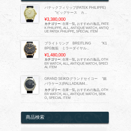
パテックフィリップ(PATEK PHILIPPE)
”ビッグケース カ...
¥3,380,000
カテゴリー:
在庫一覧
,
おすすめの逸品
,
PATE
K PHILIPPE
,
ALL
,
ANTIQUE WATCH
,
ANTIQ
UE PATEK PHILIPPE
,
SPECIAL ITEM
ブライトリング BREITLING ”K1
8PG無垢 ミラーダイヤル...
¥1,480,000
カテゴリー:
在庫一覧
,
おすすめの逸品
,
OTH
ER WATCH
,
ALL
,
ANTIQUE WATCH
,
SPECI
AL ITEM
GRAND SEIKO グランドセイコー ”銀
パラケース(PALLADIUM4...
カテゴリー:
在庫一覧
,
おすすめの逸品
,
OTH
ER WATCH
,
ALL
,
ANTIQUE WATCH
,
SEIK
O
,
SPECIAL ITEM
商品検索