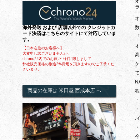
オ
ラ
オ
海外発送 および 店頭以外での クレジットカ
数
ード決済はこちらのサイトにて対応していま
『
す。
オ
【日本在住のお客様へ】
大変申し訳ございませんが、
高
chrono24内でのお買い上げに際しまして
ケ
弊社販売価格の別途3%費用を頂きますのでご了承くだ
さいませ。
て
N
商品の在庫は 米田屋 西成本店 へ
程
・
・
.
・
今