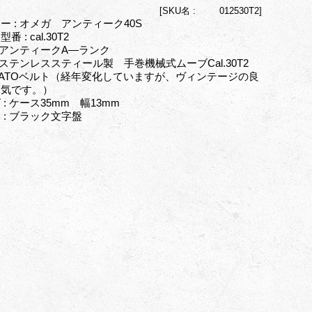
[
SKU名 :
012530T2]
ー : オメガ アンティーク40S
番 : cal.30T2
: アンティークA―ランク
: ステンレススティール製 手巻機械式ムーブCal.30T2
ATOベルト（経年変化していますが、ヴィンテージの良
囲気です。）
 : ケース35mm 幅13mm
 : ブラック文字盤