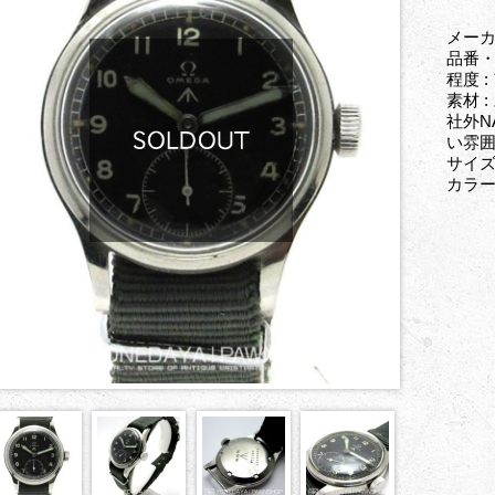
メーカ
品番・型
程度 
素材 
社外N
い雰
サイズ
カラー