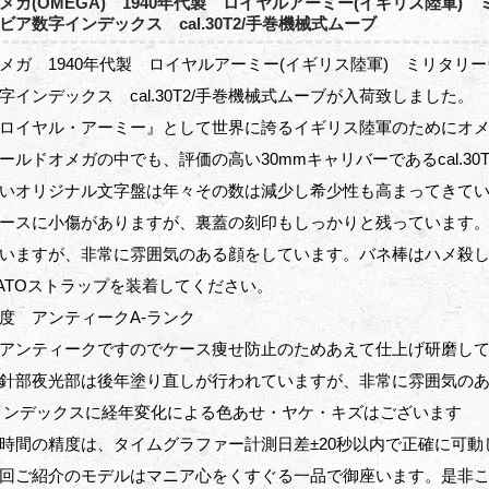
メガ(OMEGA) 1940年代製 ロイヤルアーミー(イギリス陸軍
ビア数字インデックス cal.30T2/手巻機械式ムーブ
メガ 1940年代製 ロイヤルアーミー(イギリス陸軍) ミリタ
字インデックス cal.30T2/手巻機械式ムーブが入荷致しました。
ロイヤル・アーミー』として世界に誇るイギリス陸軍のためにオ
ールドオメガの中でも、評価の高い30mmキャリバーであるcal.3
いオリジナル文字盤は年々その数は減少し希少性も高まってきて
ースに小傷がありますが、裏蓋の刻印もしっかりと残っています
いますが、非常に雰囲気のある顔をしています。バネ棒はハメ殺
ATOストラップを装着してください。
度 アンティークA-ランク
アンティークですのでケース痩せ防止のためあえて仕上げ研磨し
針部夜光部は後年塗り直しが行われていますが、非常に雰囲気の
インデックスに経年変化による色あせ・ヤケ・キズはございます
時間の精度は、タイムグラファー計測日差±20秒以内で正確に可動
回ご紹介のモデルはマニア心をくすぐる一品で御座います。是非