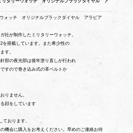
) ミリタリーウォッチ オリジナルブラックダイヤル ア
リーウォッチ オリジナルブラックダイヤル アラビア
メガ社が制作したミリタリーウォッチ。
0T2を搭載しています。また希少性の
います。
。針部の夜光部は後年塗り直しが行われ
しですので巻き込み式の革ベルトか
ておりません。
ある顔をしています
しております。
この機会に購入をお考えください。早めのご連絡お待