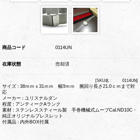
商品コード
0114UN
在庫状態
売却済
[
SKU名 :
0114UN]
サイズ : 38ｍｍｘ31ｍｍ 幅9ｍｍ 腕回り長さ21.0ｃｍまで対
応
メーカー : ユリスナルダン
程度 : アンティークAランク
素材 : ステンレススティール製 手巻機械式ムーブCal.ND10C・
純正オリジナルブレスレット
付属品 : 内外BOX付属