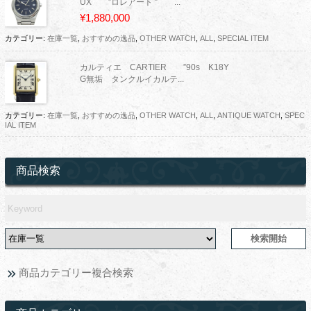
UX ”ロレアート ” ...
¥1,880,000
カテゴリー:
在庫一覧
,
おすすめの逸品
,
OTHER WATCH
,
ALL
,
SPECIAL ITEM
カルティエ CARTIER ”90s K18Y
G無垢 タンクルイカルテ...
カテゴリー:
在庫一覧
,
おすすめの逸品
,
OTHER WATCH
,
ALL
,
ANTIQUE WATCH
,
SPEC
IAL ITEM
商品検索
商品カテゴリー複合検索