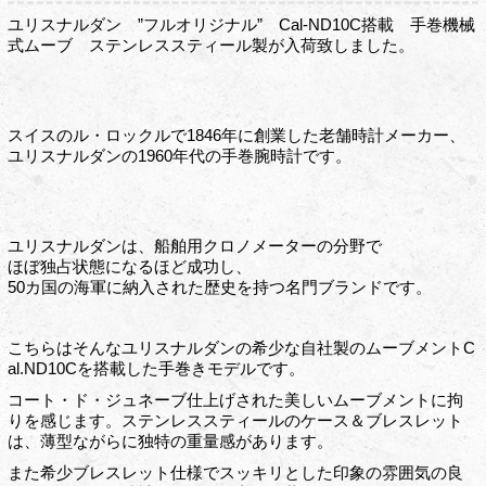
ユリスナルダン ”フルオリジナル” Cal-ND10C搭載 手巻機械
式ムーブ ステンレススティール製が入荷致しました。
スイスのル・ロックルで1846年に創業した老舗時計メーカー、
ユリスナルダンの1960年代の手巻腕時計です。
ユリスナルダンは、船舶用クロノメーターの分野で
ほぼ独占状態になるほど成功し、
50カ国の海軍に納入された歴史を持つ名門ブランドです。
こちらはそんなユリスナルダンの希少な自社製のムーブメントC
al.ND10Cを搭載した手巻きモデルです。
コート・ド・ジュネーブ仕上げされた美しいムーブメントに拘
りを感じます。ステンレススティールのケース＆ブレスレット
は、薄型ながらに独特の重量感があります。
また希少ブレスレット仕様でスッキリとした印象の雰囲気の良