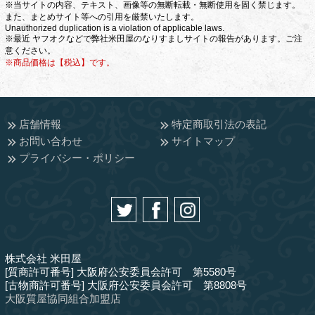
※当サイトの内容、テキスト、画像等の無断転載・無断使用を固く禁じます。
また、まとめサイト等への引用を厳禁いたします。
Unauthorized duplication is a violation of applicable laws.
※最近 ヤフオクなどで弊社米田屋のなりすましサイトの報告があります。ご注
意ください。
※商品価格は【税込】です。
店舗情報
特定商取引法の表記
お問い合わせ
サイトマップ
プライバシー・ポリシー
株式会社 米田屋
[質商許可番号] 大阪府公安委員会許可 第5580号
[古物商許可番号] 大阪府公安委員会許可 第8808号
大阪質屋協同組合加盟店