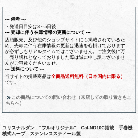
--- 備考 ---
・発送日目安は3～5日後
--- 売却に伴う在庫情報の更新について ---
店頭販売、及び他のショップサイトにも掲載されているた
め、売却に伴う在庫情報の更新は迅速を心掛けております
が必ずしもリアルタイムではございません。ご注文後に万
一売り切れとなっておりました際は誠に申し訳ございませ
んがご容赦くださいませ。
--- 送料について ---
当サイトの掲載商品は
全商品送料無料（日本国内に限る）
です。
この商品についての問い合わせ（来店しての取り置きもこ
ちらへ）
ユリスナルダン ”フルオリジナル” Cal-ND10C搭載 手巻機
械式ムーブ ステンレススティール製