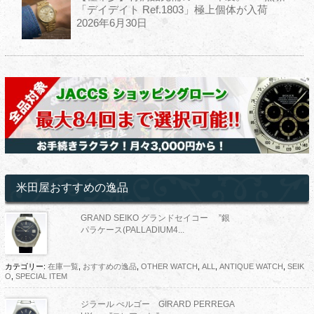
「デイデイト Ref.1803」極上個体が入荷
2026年6月30日
米田屋おすすめの逸品
GRAND SEIKO グランドセイコー ”銀
パラケース(PALLADIUM4...
カテゴリー:
在庫一覧
,
おすすめの逸品
,
OTHER WATCH
,
ALL
,
ANTIQUE WATCH
,
SEIK
O
,
SPECIAL ITEM
ジラール ぺルゴー GIRARD PERREGA