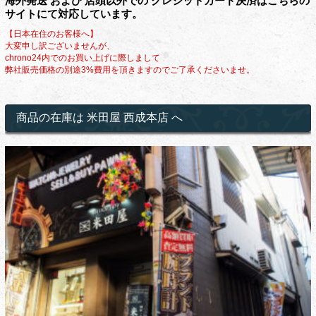
海外発送 および 店頭以外での クレジットカード決済はこちらの
サイトにて対応しています。
【日本在住のお客様へ】
大変申し訳ございませんが、
chrono24内でのお買い上げに際しまして
弊社販売価格の別途3%費用を頂きますのでご了承くださいませ。
商品の在庫は 米田屋 西成本店 へ