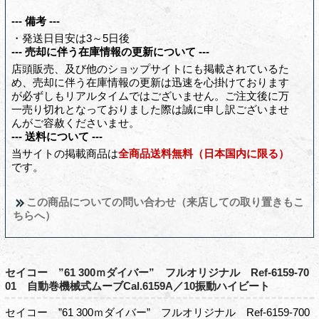
--- 備考 ---
・発送日目安は3～5日後
--- 売却に伴う在庫情報の更新について ---
店頭販売、及び他のショップサイトにも掲載されているた
め、売却に伴う在庫情報の更新は迅速を心掛けております
が必ずしもリアルタイムではございません。ご注文後に万
一売り切れとなっておりました際は誠に申し訳ございませ
んがご容赦くださいませ。
--- 送料について ---
当サイトの掲載商品は
全商品送料無料（日本国内に限る）
です。
この商品についての問い合わせ（来店しての取り置きもこ
ちらへ）
セイコー ”61 300ｍダイバー” フルオリジナル Ref-6159-70
01 自動巻機械式ムーブCal.6159A／10振動ハイビート
セイコー ”61 300ｍダイバー” フルオリジナル Ref-6159-700