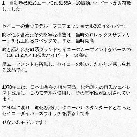
1 自動巻機械式ムーブCal.6159A／10振動ハイビートが入荷致
しました。
セイコーの希少モデル『プロフェッショナル300mダイバー』
防水性を含めたその堅牢な構造は、当時のロレックスサブマリ
ーナをも上回るスペックで、また、当時最高
峰と謳われた61系グランドセイコーのムーブメントがベースの
「Cal.6159A／10振動ハイビート」の高精
度ムーブメントを搭載し、セイコーの強いこだわりが感じられ
る逸品です。
1970年には、日本山岳会の植村直己、松浦輝夫の両氏がエベレ
スト登頂に、このモデルを使用し、その堅牢性が証明されてい
ます。
約50年に渡り、進化を続け、グローバルスタンダードとなった
セイコーダイバーズウオッチを語る上で外
せない名モデルです！