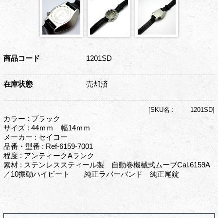
商品コード
1201SD
在庫状態
売却済
[
SKU名 :
1201SD]
カラー : ブラック
サイズ : 44ｍｍ 幅14ｍｍ
メーカー : セイコー
品番・型番 : Ref-6159-7001
程度 : アンティークAランク
素材 : ステンレススティール製 自動巻機械式ムーブCal.6159A
／10振動ハイビート 純正ラバーバンド 純正尾錠