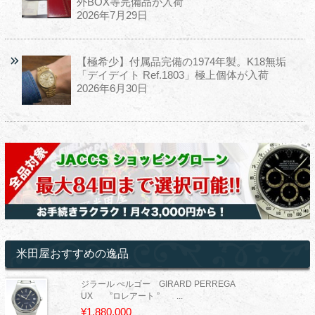
外BOX等完備品が入荷
2026年7月29日
【極希少】付属品完備の1974年製。K18無垢
「デイデイト Ref.1803」極上個体が入荷
2026年6月30日
米田屋おすすめの逸品
ジラール ぺルゴー GIRARD PERREGA
UX ”ロレアート ” ...
¥1,880,000