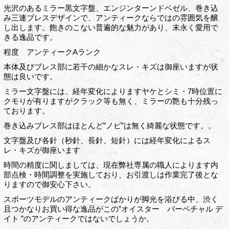
光沢のあるミラー黒文字盤、エンジンターンドベゼル、巻き込
み三連ブレスデザインで、アンティークならではの雰囲気を醸
し出します。飽きのこない普遍的な魅力があり、末永く愛用で
きる逸品です。
程度 アンティークAランク
本体及びブレス部に若干の細かなスレ・キズは御座いますが状
態は良いです。
ミラー文字盤には、経年変化によりますヤケとシミ・7時位置に
クモりが有りますがクラック等も無く、ミラーの艶も十分残っ
ております。
巻き込みブレス部はほとんど”ノビ”は無く綺麗な状態です。。
文字盤及び各針（秒針、長針、短針）には経年変化によるス
レ・キズが御座います
時間の精度に関しましては、現在弊社専属の職人によります内
部点検・時間調整を実施しており、お引渡しは作業完了後とな
りますので御安心下さい。
スポーツモデルのアンティークばかりが脚光を浴びる中、渋く
且つかなりお買い得な逸品がこの”オイスター パーペチャル デ
イト ”のアンティークではないでしょうか。