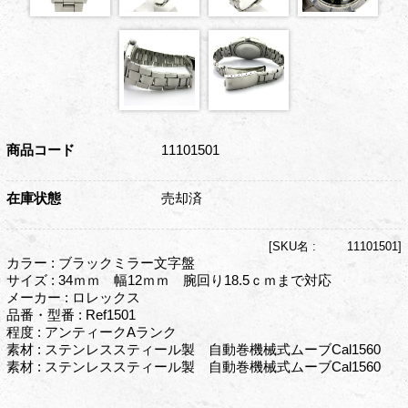
商品コード
11101501
在庫状態
売却済
[
SKU名 :
11101501]
カラー : ブラックミラー文字盤
サイズ : 34ｍｍ 幅12ｍｍ 腕回り18.5ｃｍまで対応
メーカー : ロレックス
品番・型番 : Ref1501
程度 : アンティークAランク
素材 : ステンレススティール製 自動巻機械式ムーブCal1560
素材 : ステンレススティール製 自動巻機械式ムーブCal1560