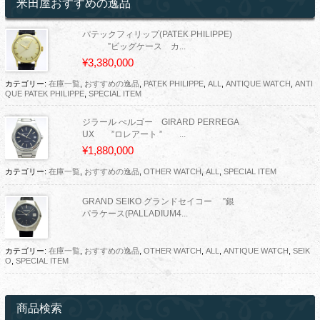
米田屋おすすめの逸品
パテックフィリップ(PATEK PHILIPPE)
”ビッグケース カ...
¥3,380,000
カテゴリー:
在庫一覧
,
おすすめの逸品
,
PATEK PHILIPPE
,
ALL
,
ANTIQUE WATCH
,
ANTI
QUE PATEK PHILIPPE
,
SPECIAL ITEM
ジラール ぺルゴー GIRARD PERREGA
UX ”ロレアート ” ...
¥1,880,000
カテゴリー:
在庫一覧
,
おすすめの逸品
,
OTHER WATCH
,
ALL
,
SPECIAL ITEM
GRAND SEIKO グランドセイコー ”銀
パラケース(PALLADIUM4...
カテゴリー:
在庫一覧
,
おすすめの逸品
,
OTHER WATCH
,
ALL
,
ANTIQUE WATCH
,
SEIK
O
,
SPECIAL ITEM
商品検索