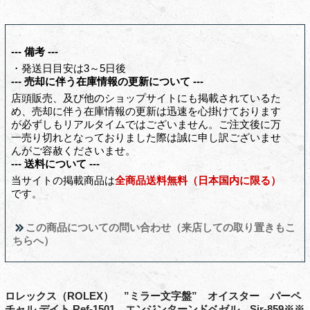
--- 備考 ---
・発送日目安は3～5日後
--- 売却に伴う在庫情報の更新について ---
店頭販売、及び他のショップサイトにも掲載されているた
め、売却に伴う在庫情報の更新は迅速を心掛けております
が必ずしもリアルタイムではございません。ご注文後に万
一売り切れとなっておりました際は誠に申し訳ございませ
んがご容赦くださいませ。
--- 送料について ---
当サイトの掲載商品は
全商品送料無料（日本国内に限る）
です。
この商品についての問い合わせ（来店しての取り置きもこ
ちらへ）
ロレックス（ROLEX） ”ミラー文字盤” オイスター パーペ
チャル デイト Ref-1501 エンジンターンドベゼル Sir-859※※