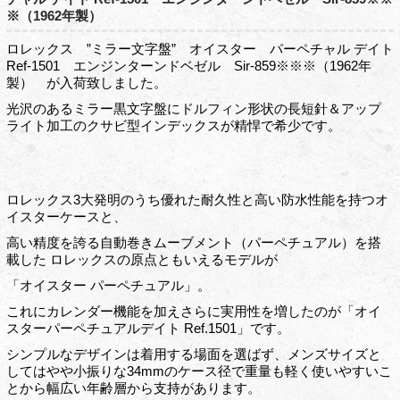
※（1962年製）
ロレックス ”ミラー文字盤” オイスター パーペチャル デイト
Ref-1501 エンジンターンドベゼル Sir-859※※※（1962年
製） が入荷致しました。
光沢のあるミラー黒文字盤にドルフィン形状の長短針＆アップ
ライト加工のクサビ型インデックスが精悍で希少です。
ロレックス3大発明のうち優れた耐久性と高い防水性能を持つオ
イスターケースと、
高い精度を誇る自動巻きムーブメント（パーペチュアル）を搭
載した ロレックスの原点ともいえるモデルが
「オイスター パーペチュアル」。
これにカレンダー機能を加えさらに実用性を増したのが「オイ
スターパーペチュアルデイト Ref.1501」です。
シンプルなデザインは着用する場面を選ばず、メンズサイズと
してはやや小振りな34mmのケース径で重量も軽く使いやすいこ
とから幅広い年齢層から支持があります。