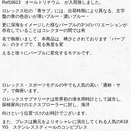
Ref16613 オールトリチウム が入荷致しました。
ロレックス社の「青サブ」には、出荷時期により異なる、文字
盤の青の色合いが薄いブルー・濃いブルー・
更に深海をイメージした様なパープルの3つのバリエーションが
存在していることはコレクターの間では有
名で御座いまして、本商品は、稀少とされております「パープ
ル」のタイプで、見る角度を変
えると徐々にパープルに変化するモデルです。
ロレックス・スポーツモデルの中でも人気の高い「通称・サ
ブ」で御座います。
ロレックスサブマリーナは世界初の潜水用時計として誕生し、
探検家向けのエクスプローラーに対し、海洋
向けという位置づけのお時計でございます。
また、ブレスは腕元をよりオシャレに演出してくれる人気のK18
YG ステンレススティールのコンビブレス