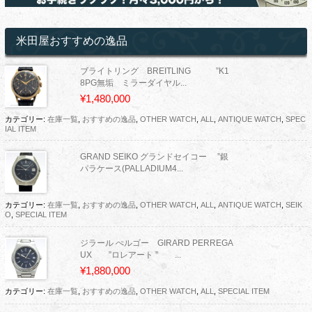
米田屋おすすめの逸品
ブライトリング BREITLING ”K1
8PG無垢 ミラーダイヤル...
¥1,480,000
カテゴリー:
在庫一覧
,
おすすめの逸品
,
OTHER WATCH
,
ALL
,
ANTIQUE WATCH
,
SPEC
IAL ITEM
GRAND SEIKO グランドセイコー ”銀
パラケース(PALLADIUM4...
カテゴリー:
在庫一覧
,
おすすめの逸品
,
OTHER WATCH
,
ALL
,
ANTIQUE WATCH
,
SEIK
O
,
SPECIAL ITEM
ジラール ぺルゴー GIRARD PERREGA
UX ”ロレアート ” ...
¥1,880,000
カテゴリー:
在庫一覧
,
おすすめの逸品
,
OTHER WATCH
,
ALL
,
SPECIAL ITEM