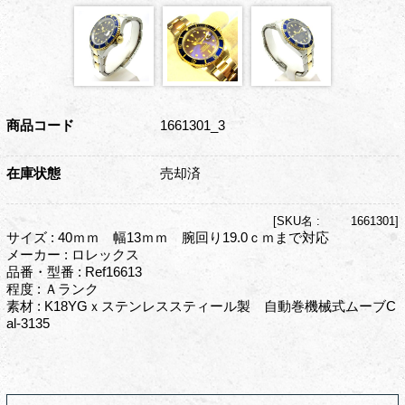
商品コード
1661301_3
在庫状態
売却済
[
SKU名 :
1661301]
サイズ : 40ｍｍ 幅13ｍｍ 腕回り19.0ｃｍまで対応
メーカー : ロレックス
品番・型番 : Ref16613
程度 : Ａランク
素材 : K18YGｘステンレススティール製 自動巻機械式ムーブC
al-3135