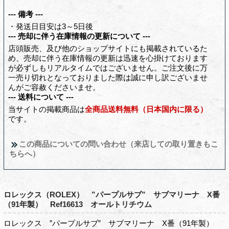
--- 備考 ---
・発送日目安は3～5日後
--- 売却に伴う在庫情報の更新について ---
店頭販売、及び他のショップサイトにも掲載されているた
め、売却に伴う在庫情報の更新は迅速を心掛けております
が必ずしもリアルタイムではございません。ご注文後に万
一売り切れとなっておりました際は誠に申し訳ございませ
んがご容赦くださいませ。
--- 送料について ---
当サイトの掲載商品は
全商品送料無料（日本国内に限る）
です。
この商品についての問い合わせ（来店しての取り置きもこ
ちらへ）
ロレックス（ROLEX） ”パープルサブ” サブマリーナ X番
（91年製） Ref16613 オールトリチウム
ロレックス ”パープルサブ” サブマリーナ X番（91年製）