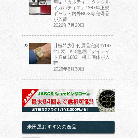
無垢「カルティエ タンクル
イカルティエ」1997年正規
ギャラ・内外BOX等完備品
が入荷
2026年7月29日
【極希少】付属品完備の197
4年製。K18無垢「デイデイ
ト Ref.1803」極上個体が入
荷
2026年6月30日
米田屋おすすめの逸品