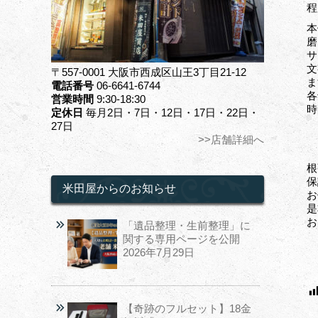
程
本
磨
サ
文
〒557-0001 大阪市西成区山王3丁目21-12
ま
電話番号
06-6641-6744
各
営業時間
9:30-18:30
時
定休日
毎月2日・7日・12日・17日・22日・
27日
>>店舗詳細へ
根
保
米田屋からのお知らせ
お
是
お
「遺品整理・生前整理」に
関する専用ページを公開
2026年7月29日
【奇跡のフルセット】18金