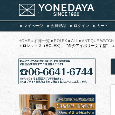
マイページ
会員登録
ログイン
カート
HOME
»
在庫一覧
»
ROLEX
»
ALL
»
ANTIQUE WATCH
» ロレックス（ROLEX） ”希少アイボリー文字盤” エ