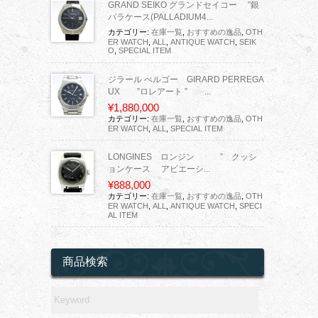
GRAND SEIKO グランドセイコー ”銀
パラケース(PALLADIUM4...
カテゴリー:
在庫一覧
,
おすすめの逸品
,
OTH
ER WATCH
,
ALL
,
ANTIQUE WATCH
,
SEIK
O
,
SPECIAL ITEM
ジラール ぺルゴー GIRARD PERREGA
UX ”ロレアート ” ...
¥1,880,000
カテゴリー:
在庫一覧
,
おすすめの逸品
,
OTH
ER WATCH
,
ALL
,
SPECIAL ITEM
LONGINES ロンジン ” クッシ
ョンケース アビエーシ...
¥888,000
カテゴリー:
在庫一覧
,
おすすめの逸品
,
OTH
ER WATCH
,
ALL
,
ANTIQUE WATCH
,
SPECI
AL ITEM
商品検索