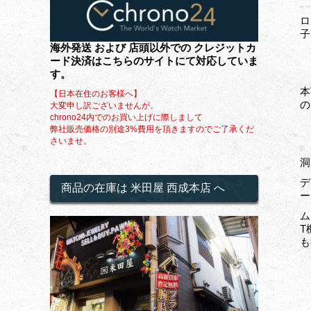
ロ
子
海外発送 および 店頭以外での クレジットカ
ード決済はこちらのサイトにて対応していま
す。
本
【日本在住のお客様へ】
の
大変申し訳ございませんが、
chrono24内でのお買い上げに際しまして
弊社販売価格の別途3%費用を頂きますのでご了承くだ
さいませ。
洞
デ
商品の在庫は 米田屋 西成本店 へ
ー
ム
T
も