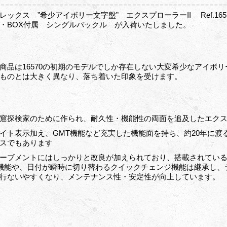
レックス ”希少アイボリー文字盤” エクスプローラーII Ref.16
・BOX付属 シングルバックル が入荷いたしました。
商品は16570の初期のモデルでしか存在しない大変希少なアイボ
ものとは大きく異なり、落ち着いた印象を受けます。
窟探検家のために作られ、耐久性・機能性の両面を追及したエクスプロ
イト表示加え、GMT機能など充実した機能面を持ち、約20年に渡
スでもあります
ーブメントにはしっかりと改良が加えられており、搭載されているCal.
機能や、日付が瞬時に切り替わるクイックチェンジ機能は継承し、
行ないやすくなり、メンテナンス性・安定性が向上しています。