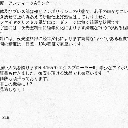
度 アンティークAランク
体及びブレス部は殆どノンポリッシュの状態で、若干の細かなス
き痩せ防止の為あえて研磨仕上げ処理はしておりません。
ファイヤクリスタル風防には、ダメージは無く綺麗な状態です
字盤には、夜光塗料部に経年変化によります綺麗な”ヤケ”がある程
す
針には、夜光塗料部に経年変化によります綺麗な”ヤケ”がある程
間の精度は、日差＋10秒程度で御座います。
強い人気を誇りますRef.16570 エクスプローラーII、希少なア
証書も付きました、御安心頂ける逸品でも御座います。?
値段も頑張っております。
非この機会に！?
見逃しなく！
218