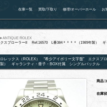
在庫一覧
買取/下取り
修理/オーバーホール
お
»
ANTIQUE ROLEX
クスプローラーII Ref.16570 L番384＊＊＊＊（1989年
ロレックス（ROLEX） ”希少アイボリー文字盤” エクスプローラー
製） ギャランティ・冊子・BOX付属 シングルバックル
商品
在庫