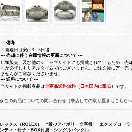
--- 備考 ---
・発送日目安は3～5日後
--- 売却に伴う在庫情報の更新について ---
店頭販売、及び他のショップサイトにも掲載されているため、売
すが必ずしもリアルタイムではございません。ご注文後に万一売
ませんがご容赦くださいませ。
--- 送料について ---
当サイトの掲載商品は
全商品送料無料（日本国内に限る）
です。
この商品についての問い合わせ（来店しての取り置きもこちら
レックス（ROLEX） ”希少アイボリー文字盤” エクスプローラーII 
ンティ・冊子・BOX付属 シングルバックル