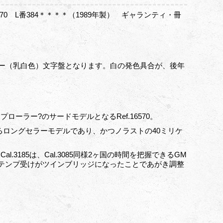
570 L番384＊＊＊＊（1989年製） ギャランティ・冊
リー（乳白色）文字盤となります。白の発色具合が、後年
ーラー?のサードモデルとなるRef.16570。
るロングセラーモデルであり、かつノラストの40ミリケ
3185は、Cal.3085同様2ヶ国の時間を把握できるGM
テンプ受けがツインブリッジになったことであがき調整