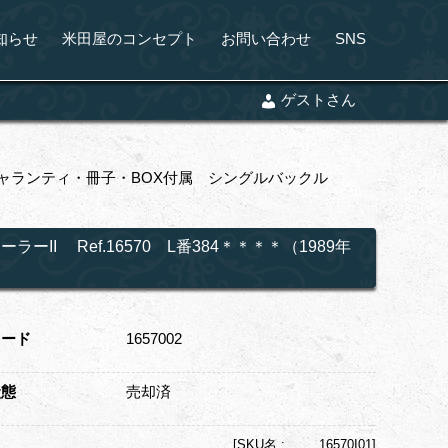
知らせ
米田屋のコンセプト
お問い合わせ
SNS
ゲストさん
製） ギャランティ・冊子・BOX付属 シングルバックル
II Ref.16570 L番384＊＊＊＊（1989年
コード
1657002
状態
売却済
[
SKU名 :
16570I01]