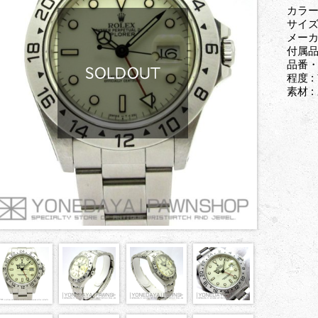
カラー
サイズ
メーカ
付属品
品番・型
程度 
素材 