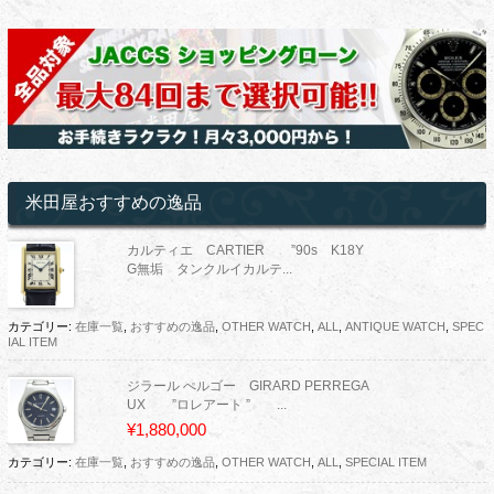
米田屋おすすめの逸品
カルティエ CARTIER ”90s K18Y
G無垢 タンクルイカルテ...
カテゴリー:
在庫一覧
,
おすすめの逸品
,
OTHER WATCH
,
ALL
,
ANTIQUE WATCH
,
SPEC
IAL ITEM
ジラール ぺルゴー GIRARD PERREGA
UX ”ロレアート ” ...
¥1,880,000
カテゴリー:
在庫一覧
,
おすすめの逸品
,
OTHER WATCH
,
ALL
,
SPECIAL ITEM