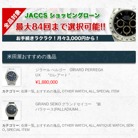
米田屋おすすめの逸品
ジラール ぺルゴー GIRARD PERREGA
UX ”ロレアート ” ...
¥1,880,000
カテゴリー:
在庫一覧
,
おすすめの逸品
,
OTHER WATCH
,
ALL
,
SPECIAL ITEM
GRAND SEIKO グランドセイコー ”銀
パラケース(PALLADIUM4...
カテゴリー:
在庫一覧
,
おすすめの逸品
,
OTHER WATCH
,
ALL
,
ANTIQUE WATCH
,
SEIK
O
,
SPECIAL ITEM