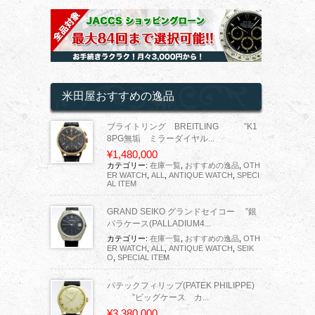
米田屋おすすめの逸品
ブライトリング BREITLING ”K1
8PG無垢 ミラーダイヤル...
¥1,480,000
カテゴリー:
在庫一覧
,
おすすめの逸品
,
OTH
ER WATCH
,
ALL
,
ANTIQUE WATCH
,
SPECI
AL ITEM
GRAND SEIKO グランドセイコー ”銀
パラケース(PALLADIUM4...
カテゴリー:
在庫一覧
,
おすすめの逸品
,
OTH
ER WATCH
,
ALL
,
ANTIQUE WATCH
,
SEIK
O
,
SPECIAL ITEM
パテックフィリップ(PATEK PHILIPPE)
”ビッグケース カ...
¥3,380,000