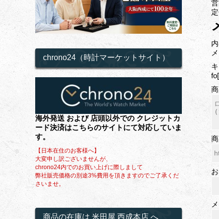
営
定
内
メ
chrono24（時計マーケットサイト）
キ
f
商
海外発送 および 店頭以外での クレジットカ
ード決済はこちらのサイトにて対応していま
す。
商
【日本在住のお客様へ】
大変申し訳ございませんが、
chrono24内でのお買い上げに際しまして
お
弊社販売価格の別途3%費用を頂きますのでご了承くだ
さいませ。
メ
商品の在庫は 米田屋 西成本店 へ