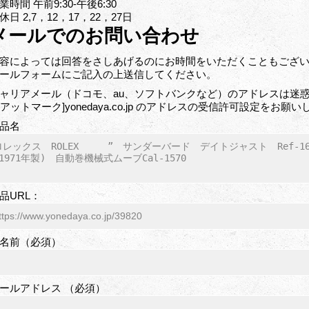
業時間 午前9:30-午後6:30
休日 2,7，12，17，22，27日
メールでのお問い合わせ
容によっては回答をさしあげるのにお時間をいただくこともござ
ールフォームにご記入の上送信してください。
ャリアメール（ドコモ、au、ソフトバンクなど）のアドレスは迷惑
o[アットマーク]yonedaya.co.jp のアドレスの受信許可設定をお願
品名
品URL：
名前（必須）
ールアドレス （必須）