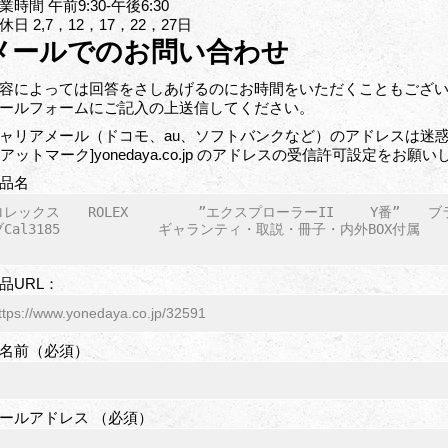
業時間 午前9:30-午後6:30
休日 2,7，12，17，22，27日
メールでのお問い合わせ
容によっては回答をさしあげるのにお時間をいただくこともござ
ールフォームにご記入の上送信してください。
ャリアメール（ドコモ、au、ソフトバンクなど）のアドレスは迷惑
o[アットマーク]yonedaya.co.jp のアドレスの受信許可設定をお願
品名
品URL：
名前（必須）
ールアドレス （必須）