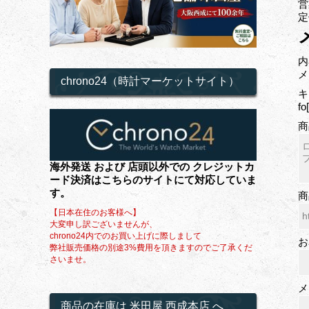
営
定
内
メ
chrono24（時計マーケットサイト）
キ
f
商
海外発送 および 店頭以外での クレジットカ
ード決済はこちらのサイトにて対応していま
す。
商
【日本在住のお客様へ】
大変申し訳ございませんが、
chrono24内でのお買い上げに際しまして
お
弊社販売価格の別途3%費用を頂きますのでご了承くだ
さいませ。
メ
商品の在庫は 米田屋 西成本店 へ