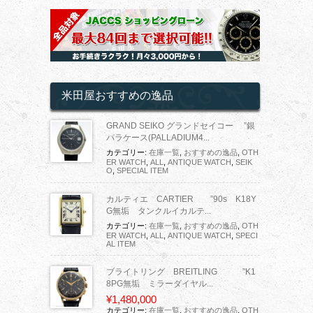
米田屋おすすめの逸品
GRAND SEIKO グランドセイコー ”銀
パラケース(PALLADIUM4...
カテゴリー:
在庫一覧
,
おすすめの逸品
,
OTH
ER WATCH
,
ALL
,
ANTIQUE WATCH
,
SEIK
O
,
SPECIAL ITEM
カルティエ CARTIER ”90s K18Y
G無垢 タンクルイカルテ...
カテゴリー:
在庫一覧
,
おすすめの逸品
,
OTH
ER WATCH
,
ALL
,
ANTIQUE WATCH
,
SPECI
AL ITEM
ブライトリング BREITLING ”K1
8PG無垢 ミラーダイヤル...
¥1,480,000
カテゴリー:
在庫一覧
,
おすすめの逸品
,
OTH