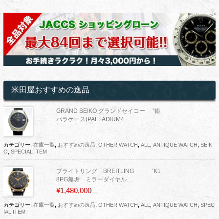
米田屋おすすめの逸品
GRAND SEIKO グランドセイコー ”銀
パラケース(PALLADIUM4...
カテゴリー:
在庫一覧
,
おすすめの逸品
,
OTHER WATCH
,
ALL
,
ANTIQUE WATCH
,
SEIK
O
,
SPECIAL ITEM
ブライトリング BREITLING ”K1
8PG無垢 ミラーダイヤル...
¥1,480,000
カテゴリー:
在庫一覧
,
おすすめの逸品
,
OTHER WATCH
,
ALL
,
ANTIQUE WATCH
,
SPEC
IAL ITEM