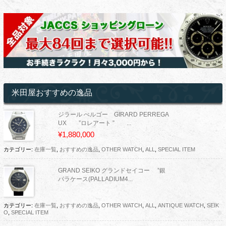
米田屋おすすめの逸品
ジラール ぺルゴー GIRARD PERREGA
UX ”ロレアート ” ...
¥1,880,000
カテゴリー:
在庫一覧
,
おすすめの逸品
,
OTHER WATCH
,
ALL
,
SPECIAL ITEM
GRAND SEIKO グランドセイコー ”銀
パラケース(PALLADIUM4...
カテゴリー:
在庫一覧
,
おすすめの逸品
,
OTHER WATCH
,
ALL
,
ANTIQUE WATCH
,
SEIK
O
,
SPECIAL ITEM