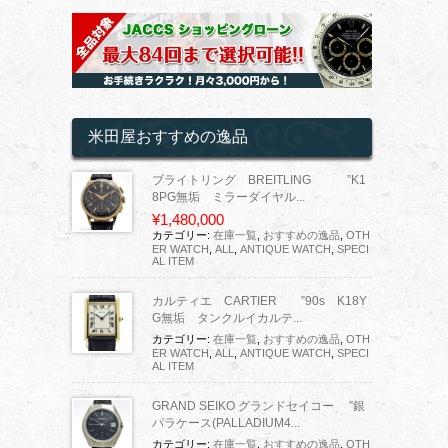
米田屋おすすめの逸品
ブライトリング BREITLING ”K1
8PG無垢 ミラーダイヤル...
¥1,480,000
カテゴリー:
在庫一覧
,
おすすめの逸品
,
OTH
ER WATCH
,
ALL
,
ANTIQUE WATCH
,
SPECI
AL ITEM
カルティエ CARTIER ”90s K18Y
G無垢 タンクルイカルテ...
カテゴリー:
在庫一覧
,
おすすめの逸品
,
OTH
ER WATCH
,
ALL
,
ANTIQUE WATCH
,
SPECI
AL ITEM
GRAND SEIKO グランドセイコー ”銀
パラケース(PALLADIUM4...
カテゴリー:
在庫一覧
,
おすすめの逸品
,
OTH