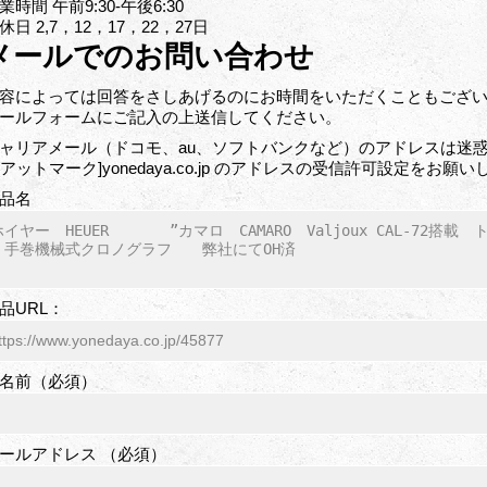
業時間 午前9:30-午後6:30
休日 2,7，12，17，22，27日
メールでのお問い合わせ
容によっては回答をさしあげるのにお時間をいただくこともござ
ールフォームにご記入の上送信してください。
ャリアメール（ドコモ、au、ソフトバンクなど）のアドレスは迷惑
o[アットマーク]yonedaya.co.jp のアドレスの受信許可設定をお願
品名
品URL：
名前（必須）
ールアドレス （必須）