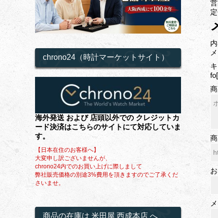
営
定
内
メ
chrono24（時計マーケットサイト）
キ
f
商
海外発送 および 店頭以外での クレジットカ
ード決済はこちらのサイトにて対応していま
す。
商
【日本在住のお客様へ】
大変申し訳ございませんが、
chrono24内でのお買い上げに際しまして
お
弊社販売価格の別途3%費用を頂きますのでご了承くだ
さいませ。
メ
商品の在庫は 米田屋 西成本店 へ