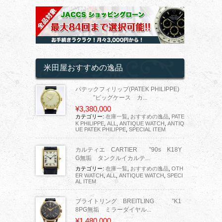
米田屋おすすめの逸品
パテックフィリップ(PATEK PHILIPPE)
”ビッグケース カ...
¥3,380,000
カテゴリー:
在庫一覧
,
おすすめの逸品
,
PATE
K PHILIPPE
,
ALL
,
ANTIQUE WATCH
,
ANTIQ
UE PATEK PHILIPPE
,
SPECIAL ITEM
カルティエ CARTIER ”90s K18Y
G無垢 タンクルイカルテ...
カテゴリー:
在庫一覧
,
おすすめの逸品
,
OTH
ER WATCH
,
ALL
,
ANTIQUE WATCH
,
SPECI
AL ITEM
ブライトリング BREITLING ”K1
8PG無垢 ミラーダイヤル...
¥1,480,000