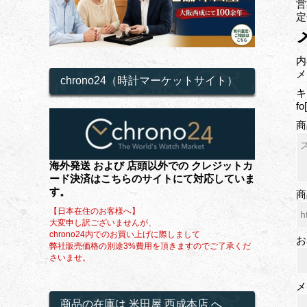
営
定
内
メ
chrono24（時計マーケットサイト）
キ
f
商
海外発送 および 店頭以外での クレジットカ
ード決済はこちらのサイトにて対応していま
す。
商
【日本在住のお客様へ】
大変申し訳ございませんが、
chrono24内でのお買い上げに際しまして
お
弊社販売価格の別途3%費用を頂きますのでご了承くだ
さいませ。
メ
商品の在庫は 米田屋 西成本店 へ